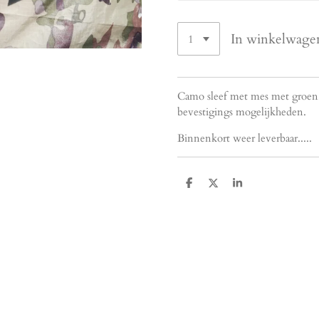
In winkelwage
Camo sleef met mes met groen,
bevestigings mogelijkheden.
Binnenkort weer leverbaar.....
D
D
S
e
e
h
l
e
a
e
l
r
n
e