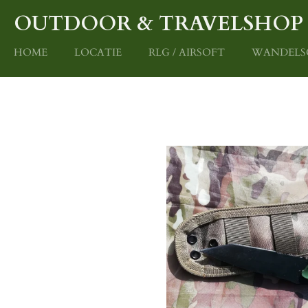
Ga
OUTDOOR & TRAVELSHO
direct
naar
HOME
LOCATIE
RLG / AIRSOFT
WANDELS
de
hoofdinhoud