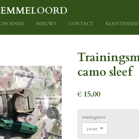
P EMMELOORD
CHOENEN
NIEUWS
CONTACT
KLANTENSER
Trainingsm
camo sleef
€ 15,00
traningsmes