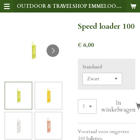
OUTDOOR & TRAVELSHOP EMMELOORD
Ga
direct
naar
Speed loader 100
de
hoofdinhoud
€ 6,00
Standaard
In
winkelwagen
Voorraad voor ongeveer
100 balletjes.